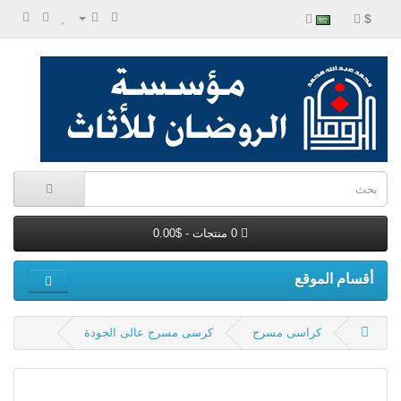
$
0 منتجات - $0.00
أقسام الموقع
كراسى مسرح
كرسى مسرح عالى الجودة