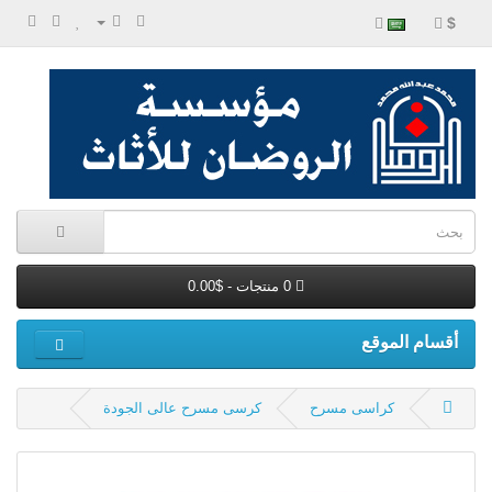
$
0 منتجات - $0.00
أقسام الموقع
كراسى مسرح
كرسى مسرح عالى الجودة