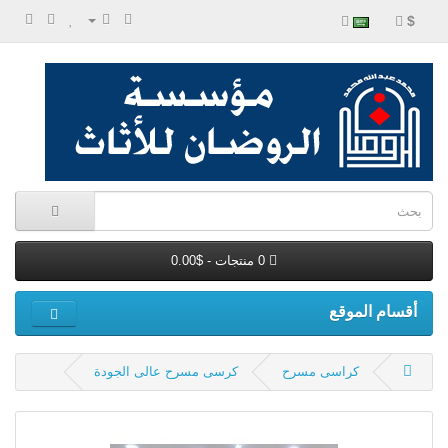
$
0 منتجات - $0.00
أقسام الموقع
كراسى مسرح
كرسى مسرح عالى الجودة